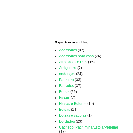
O que tem neste blog
Acessorios
(37)
Acessórios para casa
(76)
Almofadas e Pufs
(15)
Amigurumi
(2)
andanças
(24)
Banheiro
(33)
Barrados
(37)
Bebes
(29)
Biscuit
(7)
Blusas e Boleros
(10)
Bolsas
(14)
Bolsas e sacolas
(1)
Bordados
(23)
Cachecol/Pachimina/Estola/Pelerine
(47)